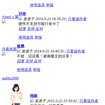
使用道具
举报
沙发
Angelぇ翼
发表于 2014-9-23 18:18:29
|
只看该作者
硬件不支持可能只有卡了
回复
支持
反对
使用道具
举报
板凳
月夜闲星
发表于 2014-9-25 10:49:35
|
只看该作者
不错，试试看！谢谢楼主的分享！
回复
支持
反对
使用道具
举报
qaibtu2008
地板
发表于 2015-3-22 15:59:02
|
只看该作者