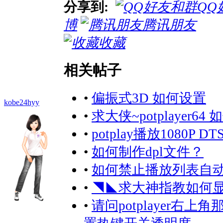
分享到:
QQ
博
腾讯朋友
收藏
相关帖子
•
偏振式3D 如何设置
kobe24hyy
•
求大侠~potplayer
•
potplay播放1080P 
•
如何制作dpl文件？
•
如何禁止播放列表自
•
◥◣求大神指教如何
•
请问potplayer