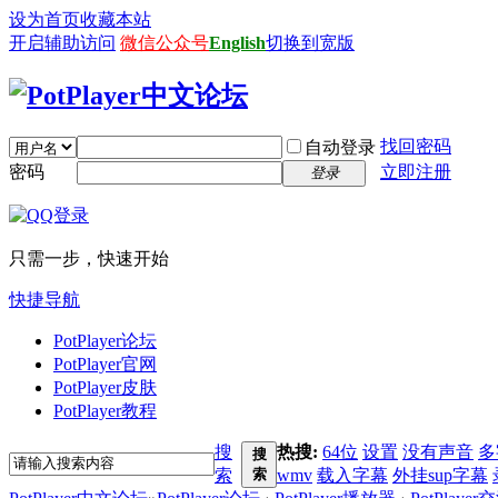
设为首页
收藏本站
开启辅助访问
微信公众号
English
切换到宽版
找回密码
自动登录
密码
立即注册
登录
只需一步，快速开始
快捷导航
PotPlayer论坛
PotPlayer官网
PotPlayer皮肤
PotPlayer教程
搜
热搜:
64位
设置
没有声音
多
搜
索
索
wmv
载入字幕
外挂sup字幕