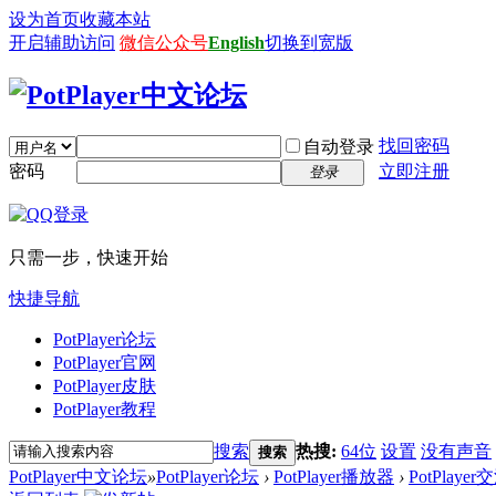
设为首页
收藏本站
开启辅助访问
微信公众号
English
切换到宽版
找回密码
自动登录
密码
立即注册
登录
只需一步，快速开始
快捷导航
PotPlayer论坛
PotPlayer官网
PotPlayer皮肤
PotPlayer教程
搜索
热搜:
64位
设置
没有声音
搜索
PotPlayer中文论坛
»
PotPlayer论坛
›
PotPlayer播放器
›
PotPlaye