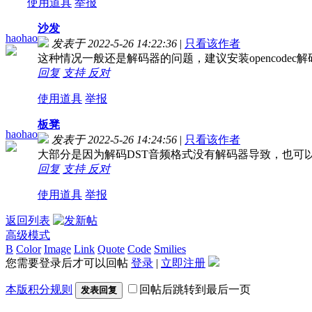
使用道具
举报
沙发
haohao
发表于 2022-5-26 14:22:36
|
只看该作者
这种情况一般还是解码器的问题，建议安装opencodec
回复
支持
反对
使用道具
举报
板凳
haohao
发表于 2022-5-26 14:24:56
|
只看该作者
大部分是因为解码DST音频格式没有解码器导致，也可以
回复
支持
反对
使用道具
举报
返回列表
高级模式
B
Color
Image
Link
Quote
Code
Smilies
您需要登录后才可以回帖
登录
|
立即注册
本版积分规则
回帖后跳转到最后一页
发表回复