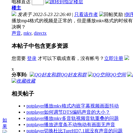
电梯直达
楼主
发表于 2022-5-23 22:26:40
|
只看该作者
|
倒
播放mp4格式的视频是正常的，但是播放mkv格式的时候有画
决啊？
声音
,
mkv
,
directx
本帖子中包含更多资源
您需要
登录
才可以下载或查看，没有帐号？
立即注册
x
分享到:
QQ好友和群
QQ空间
收藏
相关帖子
•
potplayer播放mkv格式内嵌字幕视频画面抖动
•
potplayer如何调节DTS编码声音的大小？
•
potplayer播放mkv多音轨视频音轨重叠的问题
如
•
potplayer播放进度条不动拖动有画面无声音
果
•
potplayer切换杜比TureHD7.1就没有声音的问题