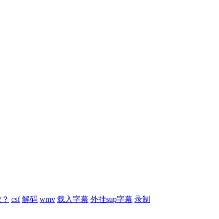
放？
csf
解码
wmv
载入字幕
外挂sup字幕
录制