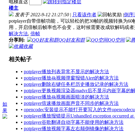
电梯直达
楼主
发表于 2022-9-12 21:27:50
|
只看该作者
|
倒序
potplayer自带倍帧功能，可以轻松的把30帧的视频转
用，开启倍帧后帧率也不会变，这时候需要改成软解码或者开
解决方法
,
倍帧
分享到:
QQ好友和群
QQ空间
收藏
相关帖子
•
potplayer播放列表异常不显示的解决方法
•
potplayer播放4k视频弹窗报错Alert的解决方法
•
potplayer删除右键任务栏历史播放记录的解决方法
•
potplayer更换视频渲染器madvr后不显示内嵌字幕
•
potplayer播放4k视频画面暗淡的解决方法
•
potplayer倍速播放画面声音不同步的解决方法
如
•
opencodec安装提示不能打开要写入的文件opencodecun
果
•
potplayer播放报错提示Unhandled exception occurred a
•
potplayer谷歌翻译自动字幕不能使用的解决方法
•
potplayer播放视频字幕左右颠倒镜像的解决方法