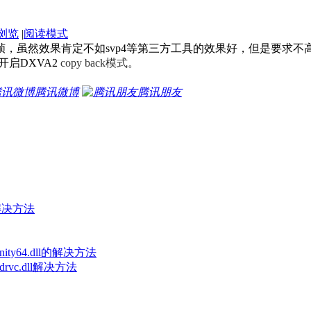
浏览
|
阅读模式
换为60帧，虽然效果肯定不如svp4等第三方工具的效果好，但是
启DXVA2
copy back模式。
腾讯微博
腾讯朋友
的解决方法
ity64.dll的解决方法
t drvc.dll解决方法