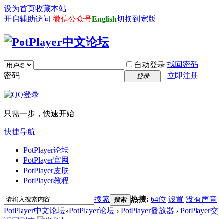
设为首页
收藏本站
开启辅助访问
微信公众号
English
切换到宽版
找回密码
自动登录
密码
立即注册
登录
只需一步，快速开始
快捷导航
PotPlayer论坛
PotPlayer官网
PotPlayer皮肤
PotPlayer教程
搜索
热搜:
64位
设置
没有声音
搜索
PotPlayer中文论坛
»
PotPlayer论坛
›
PotPlayer播放器
›
PotPlaye