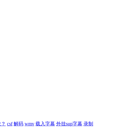
放？
csf
解码
wmv
载入字幕
外挂sup字幕
录制