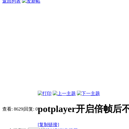
返回列表
potplayer开启倍
查看:
8629
|
回复:
0
[复制链接]