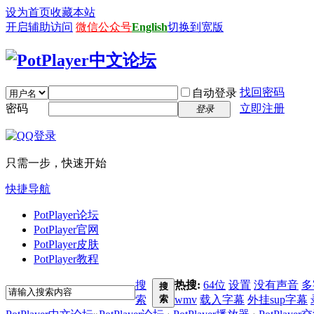
设为首页
收藏本站
开启辅助访问
微信公众号
English
切换到宽版
找回密码
自动登录
密码
立即注册
登录
只需一步，快速开始
快捷导航
PotPlayer论坛
PotPlayer官网
PotPlayer皮肤
PotPlayer教程
搜
热搜:
64位
设置
没有声音
多
搜
索
索
wmv
载入字幕
外挂sup字幕