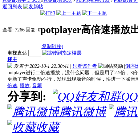
PotPlayer中文论坛
»
PotPlayer论坛
›
PotPlayer播放器
›
PotPlaye
返回列表
potplayer高倍速
查看:
7266
|
回复:
0
[复制链接]
电梯直达
楼主
发表于 2022-10-1 22:30:41
|
只看该作者
|
倒序
potplayer进行二倍速播放，没什么问题，但是用了2.
更新了声卡驱动不行，发现出现噪音的时候，快进一下噪音
倍速
,
播放
,
音频
分享到:
Q
腾讯微博
收藏